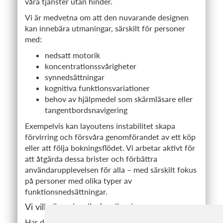
våra tjänster utan hinder.
Vi är medvetna om att den nuvarande designen
kan innebära utmaningar, särskilt för personer
med:
nedsatt motorik
koncentrationssvårigheter
synnedsättningar
kognitiva funktionsvariationer
behov av hjälpmedel som skärmläsare eller
tangentbordsnavigering
Exempelvis kan layoutens instabilitet skapa
förvirring och försvåra genomförandet av ett köp
eller att följa bokningsflödet. Vi arbetar aktivt för
att åtgärda dessa brister och förbättra
användarupplevelsen för alla – med särskilt fokus
på personer med olika typer av
funktionsnedsättningar.
Vi vill gärna ha din feedback
Har du synpunkter eller upptäckt brister i